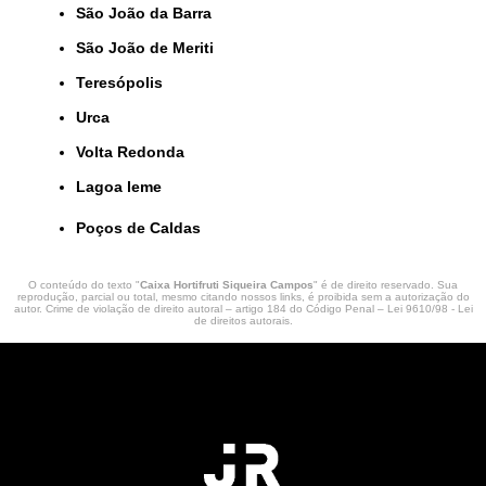
São João da Barra
São João de Meriti
Teresópolis
Urca
Volta Redonda
lagoa leme
Poços de Caldas
O conteúdo do texto "
Caixa Hortifruti Siqueira Campos
" é de direito reservado. Sua
reprodução, parcial ou total, mesmo citando nossos links, é proibida sem a autorização do
autor. Crime de violação de direito autoral – artigo 184 do Código Penal –
Lei 9610/98 - Lei
de direitos autorais
.