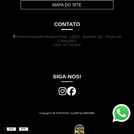
MAPA DO SITE
CONTATO
Rodovia Geraldo Martins Costa, 14250 - Bortolan Sul - Poços de
Caldas/MG
CEP: 37718-000
(35) 3722-1140
(35) 99948-5041
(31) 9133-3098
comercial@jrplasticos.com.br
SIGA-NOS!
Copyright © JR PLASTICOS. (Lei 9610 de 19/02/1998)
W3C
W3C