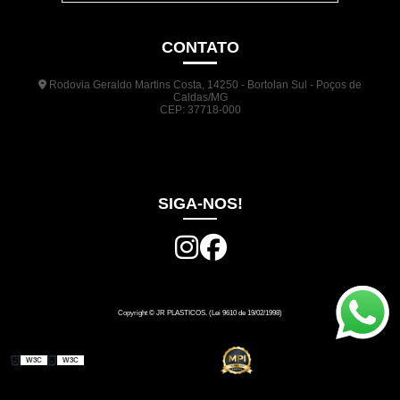
CONTATO
Rodovia Geraldo Martins Costa, 14250 - Bortolan Sul - Poços de
Caldas/MG
CEP: 37718-000
(35) 3722-1140
(35) 99948-5041
(31) 9133-3098
comercial@jrplasticos.com.br
SIGA-NOS!
Copyright © JR PLASTICOS. (Lei 9610 de 19/02/1998)
W3C
W3C