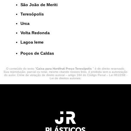
São João de Meriti
Teresópolis
Urca
Volta Redonda
lagoa leme
Poços de Caldas
O conteúdo do texto "
Caixa para Hortifruti Preço Teresópolis
" é de direito reservado.
Sua reprodução, parcial ou total, mesmo citando nossos links, é proibida sem a autorização
do autor. Crime de violação de direito autoral – artigo 184 do Código Penal –
Lei 9610/98 -
Lei de direitos autorais
.