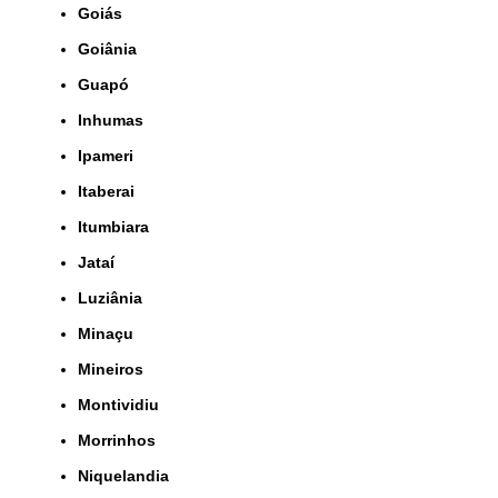
Goiás
Goiânia
Guapó
Inhumas
Ipameri
Itaberai
Itumbiara
Jataí
Luziânia
Minaçu
Mineiros
Montividiu
Morrinhos
Niquelandia