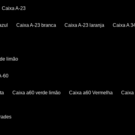
Caixa A-23
azul
Caixa A-23 branca
Caixa A-23 laranja
Caixa A 3
rde limão
 A-60
ta
Caixa a60 verde limão
Caixa a60 Vermelha
Caix
Grades