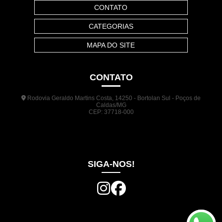
CONTATO
CATEGORIAS
MAPA DO SITE
CONTATO
Rodovia Geraldo Martins Costa, 14250 - Bortolan Sul - Poços de
Caldas/MG
CEP: 37718-000
(35) 3722-1140
(35) 99948-5041
(31) 9133-3098
comercial@jrplasticos.com.br
SIGA-NOS!