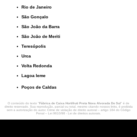
Rio de Janeiro
São Gonçalo
São João da Barra
São João de Meriti
Teresópolis
Urca
Volta Redonda
lagoa leme
Poços de Caldas
O conteúdo do texto "
Fábrica de Caixa Hortifruti Preta Nova Alvorada Do Sul
" é de
direito reservado. Sua reprodução, parcial ou total, mesmo citando nossos links, é proibida
sem a autorização do autor. Crime de violação de direito autoral – artigo 184 do Código
Penal –
Lei 9610/98 - Lei de direitos autorais
.