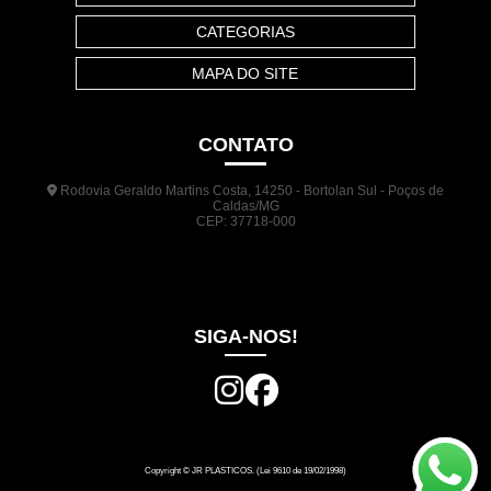
CATEGORIAS
MAPA DO SITE
CONTATO
Rodovia Geraldo Martins Costa, 14250 - Bortolan Sul - Poços de
Caldas/MG
CEP: 37718-000
(35) 3722-1140
(35) 99948-5041
(31) 9133-3098
comercial@jrplasticos.com.br
SIGA-NOS!
Copyright © JR PLASTICOS. (Lei 9610 de 19/02/1998)