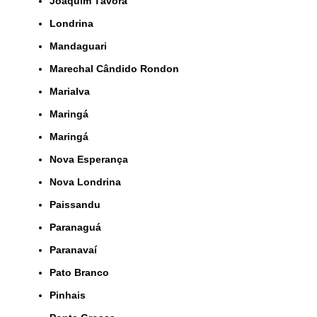
Joaquim Távora
Londrina
Mandaguari
Marechal Cândido Rondon
Marialva
Maringá
Maringá
Nova Esperança
Nova Londrina
Paissandu
Paranaguá
Paranavaí
Pato Branco
Pinhais