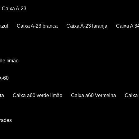
Caixa A-23
azul
Caixa A-23 branca
Caixa A-23 laranja
Caixa A 3
rde limão
 A-60
ta
Caixa a60 verde limão
Caixa a60 Vermelha
Caix
Grades