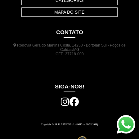
CATEGORIAS
MAPA DO SITE
CONTATO
Rodovia Geraldo Martins Costa, 14250 - Bortolan Sul - Poços de
Caldas/MG
CEP: 37718-000
(35) 3722-1140
(35) 99948-5041
(31) 9133-3098
comercial@jrplasticos.com.br
SIGA-NOS!
Copyright © JR PLASTICOS. (Lei 9610 de 19/02/1998)