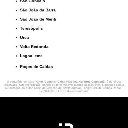
São Gonçalo
São João da Barra
São João de Meriti
Teresópolis
Urca
Volta Redonda
lagoa leme
Poços de Caldas
O conteúdo do texto "
Onde Comprar Caixa Plástica Hortifruti Camapuã
" é de direito
reservado. Sua reprodução, parcial ou total, mesmo citando nossos links, é proibida sem a
autorização do autor. Crime de violação de direito autoral – artigo 184 do Código Penal –
Lei 9610/98 - Lei de direitos autorais
.