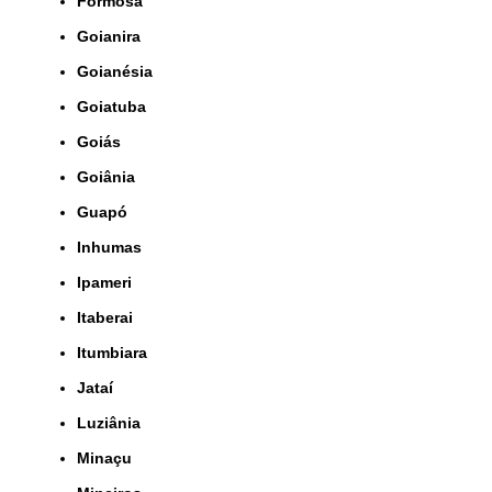
Formosa
Goianira
Goianésia
Goiatuba
Goiás
Goiânia
Guapó
Inhumas
Ipameri
Itaberai
Itumbiara
Jataí
Luziânia
Minaçu