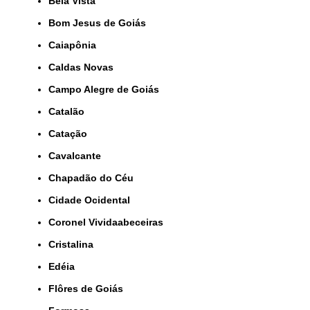
Bela Vista
Bom Jesus de Goiás
Caiapônia
Caldas Novas
Campo Alegre de Goiás
Catalão
Catação
Cavalcante
Chapadão do Céu
Cidade Ocidental
Coronel Vividaabeceiras
Cristalina
Edéia
Flôres de Goiás