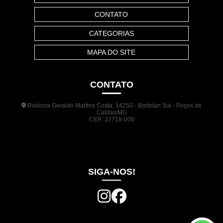
CONTATO
CATEGORIAS
MAPA DO SITE
CONTATO
Rodovia Geraldo Martins Costa, 14250 - Bortolan Sul - Poços de
Caldas/MG
CEP: 37718-000
(35) 3722-1140
(35) 99948-5041
(31) 9133-3098
comercial@jrplasticos.com.br
SIGA-NOS!