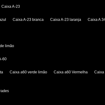
Caixa A-23
azul
Caixa A-23 branca
Caixa A-23 laranja
Caixa A 3
rde limão
 A-60
ta
Caixa a60 verde limão
Caixa a60 Vermelha
Caix
Grades