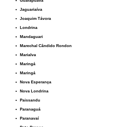
Guarapuava
Jaguariaíva
Joaquim Távora
Londrina
Mandaguari
Marechal Cândido Rondon
Marialva
Maringá
Maringá
Nova Esperança
Nova Londrina
Paissandu
Paranaguá
Paranavaí