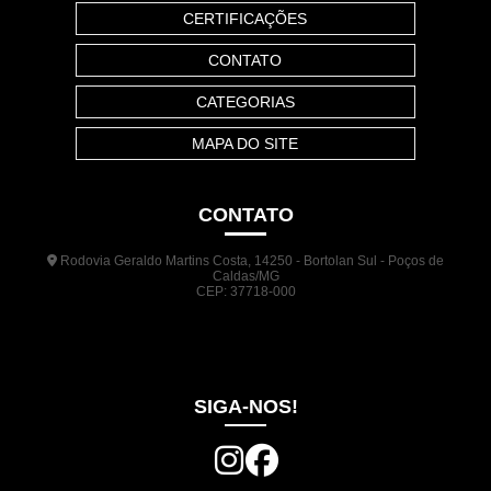
CERTIFICAÇÕES
CONTATO
CATEGORIAS
MAPA DO SITE
CONTATO
Rodovia Geraldo Martins Costa, 14250 - Bortolan Sul - Poços de
Caldas/MG
CEP: 37718-000
(35) 3722-1140
(35) 99948-5041
(31) 9133-3098
comercial@jrplasticos.com.br
SIGA-NOS!