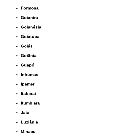
Formosa
Goianira
Goianésia
Goiatuba
Goiás
Goiânia
Guapó
Inhumas
Ipameri
Itaberai
Itumbiara
Jataí
Luziânia
Minaçu