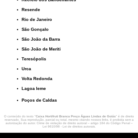
Resende
Rio de Janeiro
São Gonçalo
São João da Barra
São João de Meriti
Teresópolis
Urca
Volta Redonda
lagoa leme
Poços de Caldas
O conteúdo do texto "
Caixa Hortifruti Branca Preço Águas Lindas de Goiás
" é de direito
reservado. Sua reprodução, parcial ou total, mesmo citando nossos links, é proibida sem a
autorização do autor. Crime de violação de direito autoral – artigo 184 do Código Penal –
Lei 9610/98 - Lei de direitos autorais
.