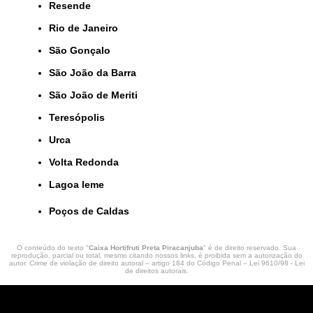
Resende
Rio de Janeiro
São Gonçalo
São João da Barra
São João de Meriti
Teresópolis
Urca
Volta Redonda
lagoa leme
Poços de Caldas
O conteúdo do texto "
Caixa Hortifruti Preta Piracanjuba
" é de direito reservado. Sua
reprodução, parcial ou total, mesmo citando nossos links, é proibida sem a autorização do
autor. Crime de violação de direito autoral – artigo 184 do Código Penal –
Lei 9610/98 - Lei
de direitos autorais
.