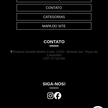
CONTATO
CATEGORIAS
MAPA DO SITE
CONTATO
Rodovia Geraldo Martins Costa, 14250 - Bortolan Sul - Poços de
Caldas/MG
CEP: 37718-000
(35) 3722-1140
(35) 99948-5041
(31) 9133-3098
comercial@jrplasticos.com.br
SIGA-NOS!