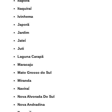
Itaporã
Itaquiraí
Ivinhema
Japorã
Jardim
Jateí
Juti
Laguna Carapã
Maracaju
Mato Grosso do Sul
Miranda
Naviraí
Nova Alvorada Do Sul
Nova Andradina