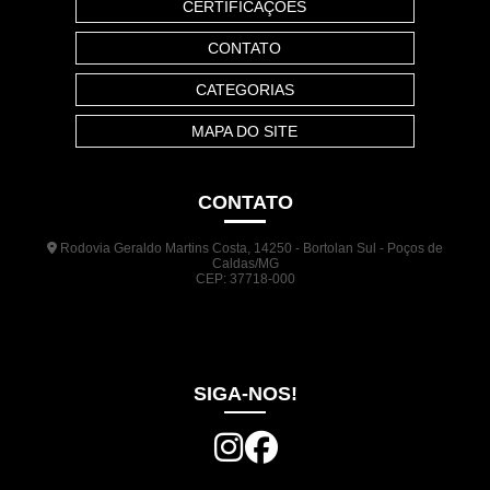
CERTIFICAÇÕES
CONTATO
CATEGORIAS
MAPA DO SITE
CONTATO
Rodovia Geraldo Martins Costa, 14250 - Bortolan Sul - Poços de
Caldas/MG
CEP: 37718-000
(35) 3722-1140
(35) 99948-5041
(31) 9133-3098
comercial@jrplasticos.com.br
SIGA-NOS!