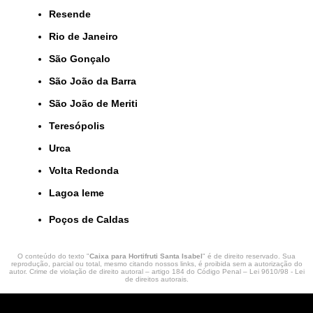
Resende
Rio de Janeiro
São Gonçalo
São João da Barra
São João de Meriti
Teresópolis
Urca
Volta Redonda
lagoa leme
Poços de Caldas
O conteúdo do texto "
Caixa para Hortifruti Santa Isabel
" é de direito reservado. Sua
reprodução, parcial ou total, mesmo citando nossos links, é proibida sem a autorização do
autor. Crime de violação de direito autoral – artigo 184 do Código Penal –
Lei 9610/98 - Lei
de direitos autorais
.