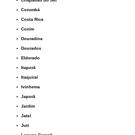
Corumbá
Costa Rica
Coxim
Douradina
Dourados
Eldorado
Itaporã
Itaquiraí
Ivinhema
Japorã
Jardim
Jateí
Juti
Laguna Carapã