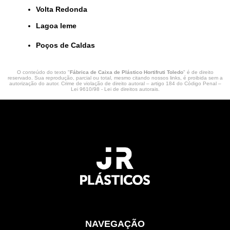
Volta Redonda
lagoa leme
Poços de Caldas
O conteúdo do texto "
Fábrica de Caixa de Plástico Hortifruti Toledo
" é de direito
reservado. Sua reprodução, parcial ou total, mesmo citando nossos links, é proibida sem a
autorização do autor. Crime de violação de direito autoral – artigo 184 do Código Penal –
Lei 9610/98 - Lei de direitos autorais
.
NAVEGAÇÃO