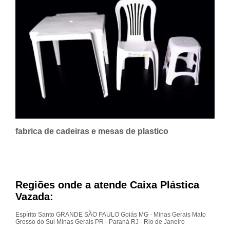
fabrica de cadeiras e mesas de plastico
Regiões onde a atende Caixa Plástica
Vazada:
Espírito Santo
GRANDE SÃO PAULO
Goiás
MG - Minas Gerais
Mato
Grosso do Sul
Minas Gerais
PR - Paraná
RJ - Rio de Janeiro