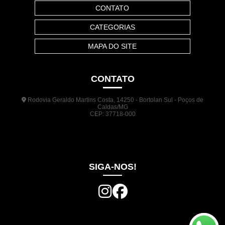
CONTATO
CATEGORIAS
MAPA DO SITE
CONTATO
Rodovia Geraldo Martins Costa, 14250 - Bortolan Sul - Poços de
Caldas/MG
CEP: 37718-000
(35) 3722-1140
(35) 99948-5041
(31) 9133-3098
comercial@jrplasticos.com.br
SIGA-NOS!