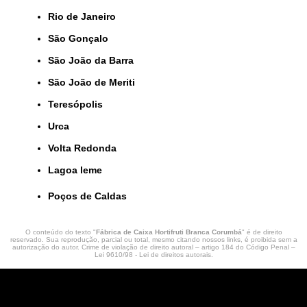
Rio de Janeiro
São Gonçalo
São João da Barra
São João de Meriti
Teresópolis
Urca
Volta Redonda
lagoa leme
Poços de Caldas
O conteúdo do texto "
Fábrica de Caixa Hortifruti Branca Corumbá
" é de direito
reservado. Sua reprodução, parcial ou total, mesmo citando nossos links, é proibida sem a
autorização do autor. Crime de violação de direito autoral – artigo 184 do Código Penal –
Lei 9610/98 - Lei de direitos autorais
.