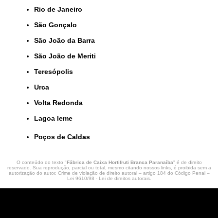
Rio de Janeiro
São Gonçalo
São João da Barra
São João de Meriti
Teresópolis
Urca
Volta Redonda
lagoa leme
Poços de Caldas
O conteúdo do texto "
Fábrica de Caixa Hortifruti Branca Paranaíba
" é de direito
reservado. Sua reprodução, parcial ou total, mesmo citando nossos links, é proibida sem a
autorização do autor. Crime de violação de direito autoral – artigo 184 do Código Penal –
Lei 9610/98 - Lei de direitos autorais
.