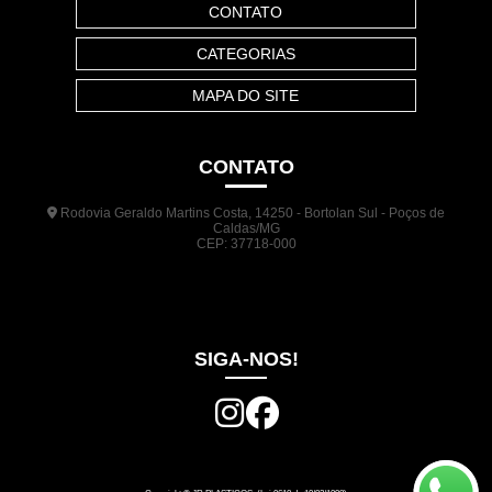
CONTATO
CATEGORIAS
MAPA DO SITE
CONTATO
Rodovia Geraldo Martins Costa, 14250 - Bortolan Sul - Poços de
Caldas/MG
CEP: 37718-000
(35) 3722-1140
(35) 99948-5041
(31) 9133-3098
comercial@jrplasticos.com.br
SIGA-NOS!