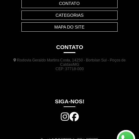
CONTATO
CATEGORIAS
MAPA DO SITE
CONTATO
Rodovia Geraldo Martins Costa, 14250 - Bortolan Sul - Poços de
Caldas/MG
CEP: 37718-000
(35) 3722-1140
(35) 99948-5041
(31) 9133-3098
comercial@jrplasticos.com.br
SIGA-NOS!