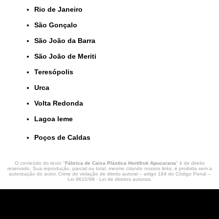
Rio de Janeiro
São Gonçalo
São João da Barra
São João de Meriti
Teresópolis
Urca
Volta Redonda
lagoa leme
Poços de Caldas
O conteúdo do texto "
Fábrica de Caixa Plástica Hortifruti Apucarana
" é de direito
reservado. Sua reprodução, parcial ou total, mesmo citando nossos links, é proibida sem a
autorização do autor. Crime de violação de direito autoral – artigo 184 do Código Penal –
Lei 9610/98 - Lei de direitos autorais
.