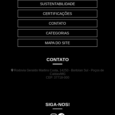
SUSTENTABILIDADE
CERTIFICAÇÕES
CONTATO
CATEGORIAS
MAPA DO SITE
CONTATO
Rodovia Geraldo Martins Costa, 14250 - Bortolan Sul - Poços de
Caldas/MG
CEP: 37718-000
(35) 3722-1140
(35) 99948-5041
(31) 9133-3098
comercial@jrplasticos.com.br
SIGA-NOS!