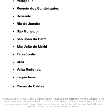
Petrópolis
Recreio dos Bandeirantes
Resende
Rio de Janeiro
São Gonçalo
São João da Barra
São João de Meriti
Teresópolis
Urca
Volta Redonda
lagoa leme
Poços de Caldas
O conteúdo do texto "
Onde Comprar Caixa Plástica para Hortifruti Afonso Cláudio
" é de
direito reservado. Sua reprodução, parcial ou total, mesmo citando nossos links, é proibida
sem a autorização do autor. Crime de violação de direito autoral – artigo 184 do Código
Penal –
Lei 9610/98 - Lei de direitos autorais
.