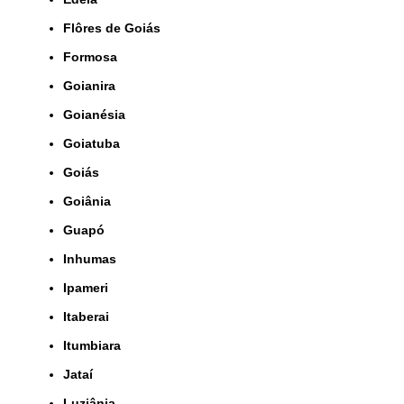
Flôres de Goiás
Formosa
Goianira
Goianésia
Goiatuba
Goiás
Goiânia
Guapó
Inhumas
Ipameri
Itaberai
Itumbiara
Jataí
Luziânia