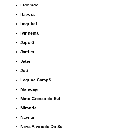
Eldorado
Itaporã
Itaquiraí
Ivinhema
Japorã
Jardim
Jateí
Juti
Laguna Carapã
Maracaju
Mato Grosso do Sul
Miranda
Naviraí
Nova Alvorada Do Sul