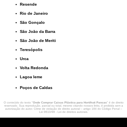
Resende
Rio de Janeiro
São Gonçalo
São João da Barra
São João de Meriti
Teresópolis
Urca
Volta Redonda
lagoa leme
Poços de Caldas
O conteúdo do texto "
Onde Comprar Caixas Plástica para Hortifruti Pancas
" é de direito
reservado. Sua reprodução, parcial ou total, mesmo citando nossos links, é proibida sem a
autorização do autor. Crime de violação de direito autoral – artigo 184 do Código Penal –
Lei 9610/98 - Lei de direitos autorais
.