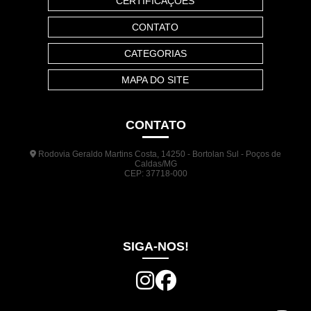
CERTIFICAÇÕES
CONTATO
CATEGORIAS
MAPA DO SITE
CONTATO
Rodovia Geraldo Martins Costa, 14250 - Bortolan Sul - Poços de
Caldas/MG
CEP: 37718-000
(35) 3722-1140
(35) 99948-5041
(31) 9133-3098
comercial@jrplasticos.com.br
SIGA-NOS!