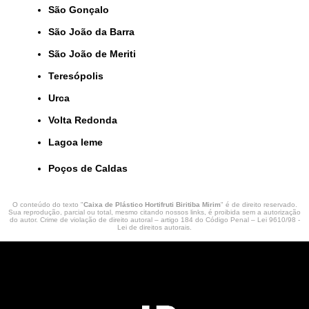
São Gonçalo
São João da Barra
São João de Meriti
Teresópolis
Urca
Volta Redonda
lagoa leme
Poços de Caldas
O conteúdo do texto "
Caixa de Plástico Hortifruti Biritiba Mirim
" é de direito reservado.
Sua reprodução, parcial ou total, mesmo citando nossos links, é proibida sem a autorização
do autor. Crime de violação de direito autoral – artigo 184 do Código Penal –
Lei 9610/98 -
Lei de direitos autorais
.