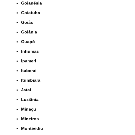
Goianésia
Goiatuba
Goiás
Goiânia
Guapó
Inhumas
Ipameri
Itaberai
Itumbiara
Jataí
Luziânia
Minaçu
Mineiros
Montividiu