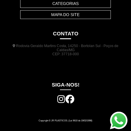
CATEGORIAS
MAPA DO SITE
CONTATO
Rodovia Geraldo Martins Costa, 14250 - Bortolan Sul - Poços de
Caldas/MG
CEP: 37718-000
(35) 3722-1140
(35) 99948-5041
(31) 9133-3098
comercial@jrplasticos.com.br
SIGA-NOS!
Copyright © JR PLASTICOS. (Lei 9610 de 19/02/1998)