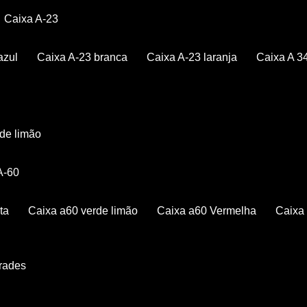
Caixa A-23
azul
Caixa A-23 branca
Caixa A-23 laranja
Caixa A 3
rde limão
 A-60
ta
Caixa a60 verde limão
Caixa a60 Vermelha
Caix
Grades