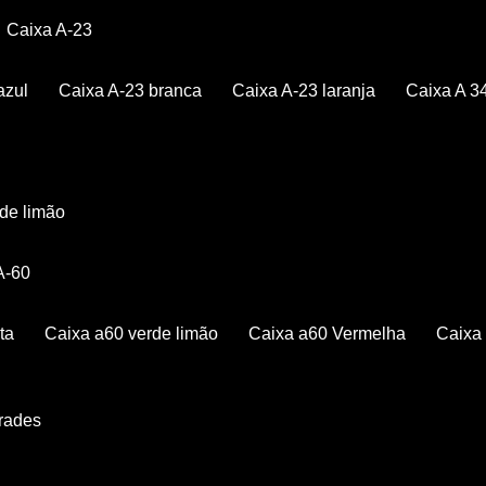
Caixa A-23
azul
Caixa A-23 branca
Caixa A-23 laranja
Caixa A 3
rde limão
 A-60
ta
Caixa a60 verde limão
Caixa a60 Vermelha
Caix
Grades