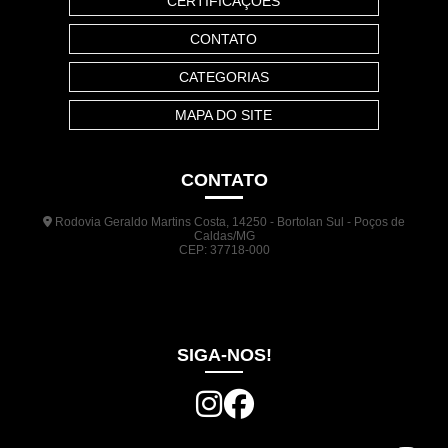
CERTIFICAÇÕES
CONTATO
CATEGORIAS
MAPA DO SITE
CONTATO
Rodovia Geraldo Martins Costa, 14250 - Bortolan Sul - Poços de
Caldas/MG
CEP: 37718-000
(35) 3722-1140
(35) 99948-5041
(31) 9133-3098
comercial@jrplasticos.com.br
SIGA-NOS!