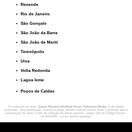
Resende
Rio de Janeiro
São Gonçalo
São João da Barra
São João de Meriti
Teresópolis
Urca
Volta Redonda
lagoa leme
Poços de Caldas
O conteúdo do texto "
Caixa Plástica Hortifruti Preço Telêmaco Borba
" é de direito
reservado. Sua reprodução, parcial ou total, mesmo citando nossos links, é proibida sem a
autorização do autor. Crime de violação de direito autoral – artigo 184 do Código Penal –
Lei 9610/98 - Lei de direitos autorais
.