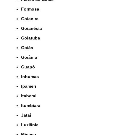
Formosa
Goianira
Goianésia
Goiatuba
Goiás
Goiânia
Guapó
Inhumas
Ipameri
Itaberai
Itumbiara
Jataí
Luziânia
Minaçu