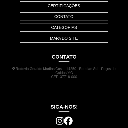
CERTIFICAÇÕES
CONTATO
CATEGORIAS
MAPA DO SITE
CONTATO
Rodovia Geraldo Martins Costa, 14250 - Bortolan Sul - Poços de
Caldas/MG
CEP: 37718-000
(35) 3722-1140
(35) 99948-5041
(31) 9133-3098
comercial@jrplasticos.com.br
SIGA-NOS!