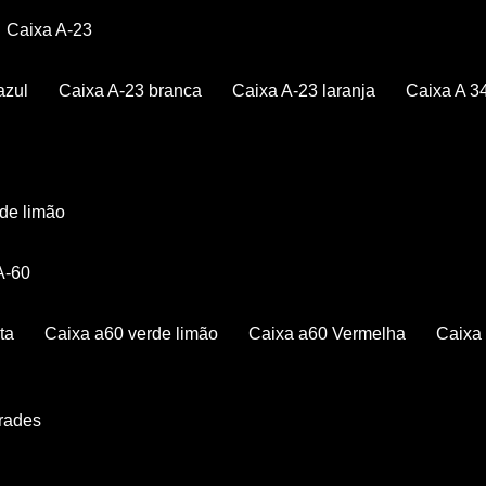
Caixa A-23
azul
Caixa A-23 branca
Caixa A-23 laranja
Caixa A 3
rde limão
 A-60
ta
Caixa a60 verde limão
Caixa a60 Vermelha
Caix
Grades