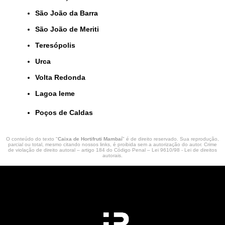
São João da Barra
São João de Meriti
Teresópolis
Urca
Volta Redonda
lagoa leme
Poços de Caldas
O conteúdo do texto "
Caixa de Hortifruti Mambaí
" é de direito reservado. Sua reprodução,
parcial ou total, mesmo citando nossos links, é proibida sem a autorização do autor. Crime
de violação de direito autoral – artigo 184 do Código Penal –
Lei 9610/98 - Lei de direitos
autorais
.