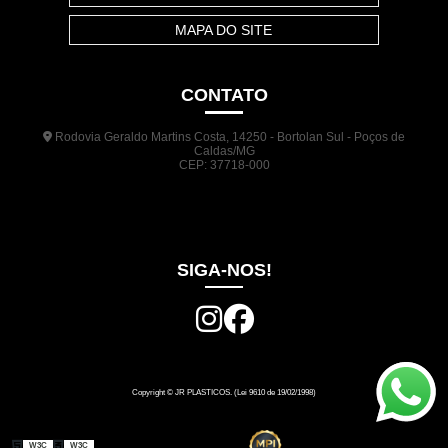
MAPA DO SITE
CONTATO
Rodovia Geraldo Martins Costa, 14250 - Bortolan Sul - Poços de
Caldas/MG
CEP: 37718-000
(35) 3722-1140
(35) 99948-5041
(31) 9133-3098
comercial@jrplasticos.com.br
SIGA-NOS!
Copyright © JR PLASTICOS. (Lei 9610 de 19/02/1998)
W3C
W3C