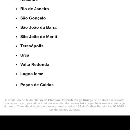
Rio de Janeiro
São Gonçalo
São João da Barra
São João de Meriti
Teresópolis
Urca
Volta Redonda
lagoa leme
Poços de Caldas
O conteúdo do texto "
Caixa de Plástico Hortifruti Preço Uruaçu
" é de direito reservado.
Sua reprodução, parcial ou total, mesmo citando nossos links, é proibida sem a autorização
do autor. Crime de violação de direito autoral – artigo 184 do Código Penal –
Lei 9610/98 -
Lei de direitos autorais
.