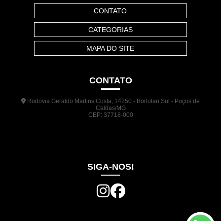
CONTATO
CATEGORIAS
MAPA DO SITE
CONTATO
Rodovia Geraldo Martins Costa, 14250 - Bortolan Sul - Poços de
Caldas/MG
CEP: 37718-000
(35) 3722-1140
(35) 99948-5041
(31) 9133-3098
comercial@jrplasticos.com.br
SIGA-NOS!