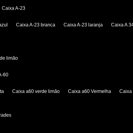
Caixa A-23
azul
Caixa A-23 branca
Caixa A-23 laranja
Caixa A 3
rde limão
 A-60
ta
Caixa a60 verde limão
Caixa a60 Vermelha
Caix
Grades