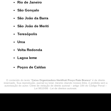
Rio de Janeiro
São Gonçalo
São João da Barra
São João de Meriti
Teresópolis
Urca
Volta Redonda
lagoa leme
Poços de Caldas
O conteúdo do texto "
Caixa Organizadora Hortifruti Preço Pato Branco
" é de direito
reservado. Sua reprodução, parcial ou total, mesmo citando nossos links, é proibida sem a
autorização do autor. Crime de violação de direito autoral – artigo 184 do Código Penal –
Lei 9610/98 - Lei de direitos autorais
.