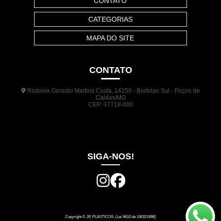
CONTATO
CATEGORIAS
MAPA DO SITE
CONTATO
Rodovia Geraldo Martins Costa, 14250 - Bortolan Sul - Poços de
Caldas/MG
CEP: 37718-000
(35) 3722-1140
(35) 99948-5041
(31) 9133-3098
comercial@jrplasticos.com.br
SIGA-NOS!
Copyright © JR PLASTICOS. (Lei 9610 de 19/02/1998)