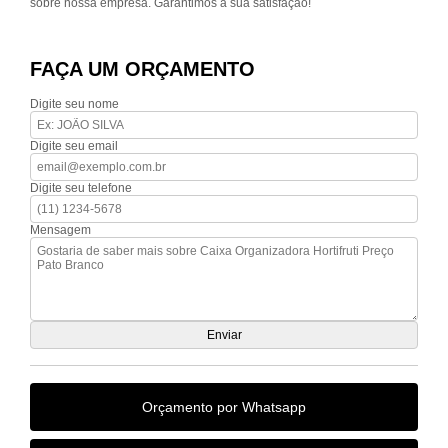
sobre nossa empresa. Garantimos a sua satisfação!
FAÇA UM ORÇAMENTO
Digite seu nome
Digite seu email
Digite seu telefone
Mensagem
Orçamento por Whatsapp