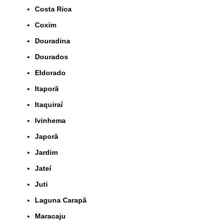
Costa Rica
Coxim
Douradina
Dourados
Eldorado
Itaporã
Itaquiraí
Ivinhema
Japorã
Jardim
Jateí
Juti
Laguna Carapã
Maracaju