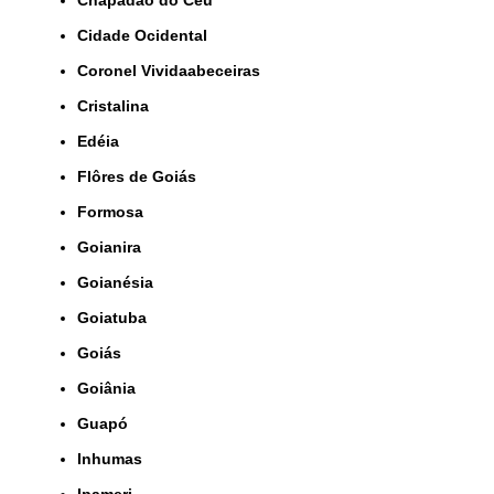
Chapadão do Céu
Cidade Ocidental
Coronel Vividaabeceiras
Cristalina
Edéia
Flôres de Goiás
Formosa
Goianira
Goianésia
Goiatuba
Goiás
Goiânia
Guapó
Inhumas