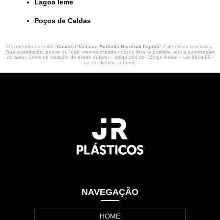
lagoa leme
Poços de Caldas
O conteúdo do texto "
Caixas Plásticas Agrícola Hortifruti Itaporã
" é de direito reservado.
Sua reprodução, parcial ou total, mesmo citando nossos links, é proibida sem a autorização
do autor. Crime de violação de direito autoral – artigo 184 do Código Penal –
Lei 9610/98 -
Lei de direitos autorais
.
NAVEGAÇÃO
HOME