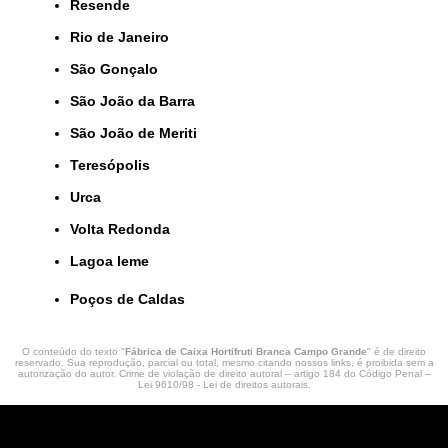
Resende
Rio de Janeiro
São Gonçalo
São João da Barra
São João de Meriti
Teresópolis
Urca
Volta Redonda
lagoa leme
Poços de Caldas
O conteúdo do texto "
Fábrica de Caixa Hortifruti Branca Campo Grande
" é de direito
reservado. Sua reprodução, parcial ou total, mesmo citando nossos links, é proibida sem a
autorização do autor. Crime de violação de direito autoral – artigo 184 do Código Penal –
Lei 9610/98 - Lei de direitos autorais
.