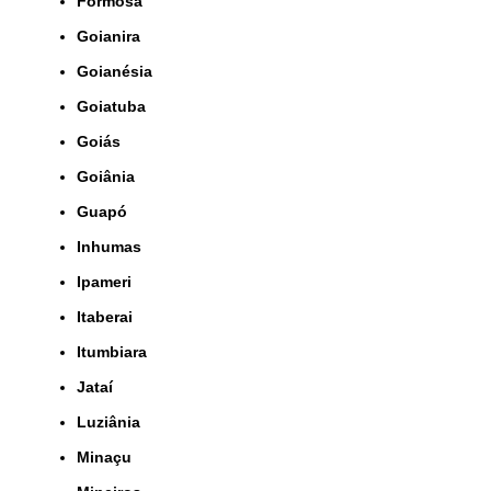
Formosa
Goianira
Goianésia
Goiatuba
Goiás
Goiânia
Guapó
Inhumas
Ipameri
Itaberai
Itumbiara
Jataí
Luziânia
Minaçu