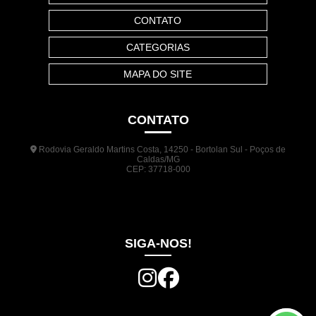
CONTATO
CATEGORIAS
MAPA DO SITE
CONTATO
Rodovia Geraldo Martins Costa, 14250 - Bortolan Sul - Poços de
Caldas/MG
CEP: 37718-000
(35) 3722-1140
(35) 99948-5041
(31) 9133-3098
comercial@jrplasticos.com.br
SIGA-NOS!