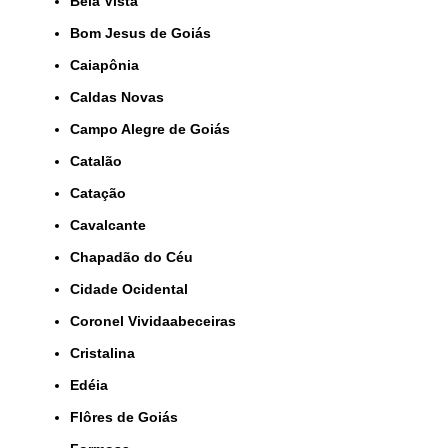
Bela Vista
Bom Jesus de Goiás
Caiapônia
Caldas Novas
Campo Alegre de Goiás
Catalão
Catação
Cavalcante
Chapadão do Céu
Cidade Ocidental
Coronel Vividaabeceiras
Cristalina
Edéia
Flôres de Goiás