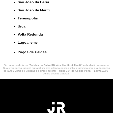
São João da Barra
São João de Meriti
Teresópolis
Urca
Volta Redonda
lagoa leme
Poços de Caldas
O conteúdo do texto "
Fábrica de Caixa Plástica Hortifruti Abatiá
" é de direito reservado.
Sua reprodução, parcial ou total, mesmo citando nossos links, é proibida sem a autorização
do autor. Crime de violação de direito autoral – artigo 184 do Código Penal –
Lei 9610/98 -
Lei de direitos autorais
.