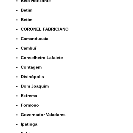
Belo Horizonte
Betim
Betim
CORONEL FABRICIANO
Camanducaia
Cambuí
Conselheiro Lafaiete
Contagem
Divinópolis
Dom Joaquim
Extrema
Formoso
Governador Valadares
Ipatinga