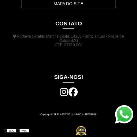
MAPA DO SITE
CONTATO
Rodovia Geraldo Martins Costa, 14250 - Bortolan Sul - Poços de
Caldas/MG
CEP: 37718-000
(35) 3722-1140
(35) 99948-5041
(31) 9133-3098
comercial@jrplasticos.com.br
SIGA-NOS!
Copyright © JR PLASTICOS. (Lei 9610 de 19/02/1998)
W3C
W3C