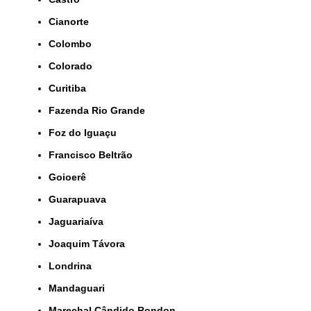
Cianorte
Colombo
Colorado
Curitiba
Fazenda Rio Grande
Foz do Iguaçu
Francisco Beltrão
Goioerê
Guarapuava
Jaguariaíva
Joaquim Távora
Londrina
Mandaguari
Marechal Cândido Rondon