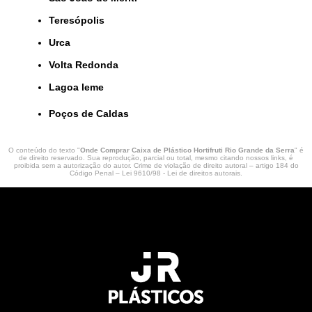
Teresópolis
Urca
Volta Redonda
lagoa leme
Poços de Caldas
O conteúdo do texto "
Onde Comprar Caixa de Plástico Hortifruti Rio Grande da Serra
" é
de direito reservado. Sua reprodução, parcial ou total, mesmo citando nossos links, é
proibida sem a autorização do autor. Crime de violação de direito autoral – artigo 184 do
Código Penal –
Lei 9610/98 - Lei de direitos autorais
.