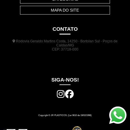
MAPA DO SITE
CONTATO
Rodovia Geraldo Martins Costa, 14250 - Bortolan Sul - Poços de
Caldas/MG
CEP: 37718-000
(35) 3722-1140
(35) 99948-5041
(31) 9133-3098
comercial@jrplasticos.com.br
SIGA-NOS!
Copyright © JR PLASTICOS. (Lei 9610 de 19/02/1998)