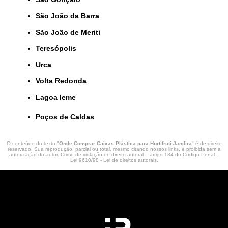
São João da Barra
São João de Meriti
Teresópolis
Urca
Volta Redonda
lagoa leme
Poços de Caldas
O conteúdo do texto "
Onde Comprar Caixas Plástica para Hortifruti Jandira
" é de direito
reservado. Sua reprodução, parcial ou total, mesmo citando nossos links, é proibida sem a
autorização do autor. Crime de violação de direito autoral – artigo 184 do Código Penal –
Lei 9610/98 - Lei de direitos autorais
.