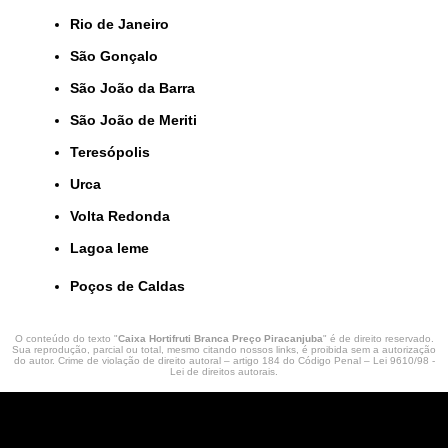
Rio de Janeiro
São Gonçalo
São João da Barra
São João de Meriti
Teresópolis
Urca
Volta Redonda
lagoa leme
Poços de Caldas
O conteúdo do texto "
Caixa Hortifruti Branca Preço Piracanjuba
" é de direito reservado.
Sua reprodução, parcial ou total, mesmo citando nossos links, é proibida sem a autorização
do autor. Crime de violação de direito autoral – artigo 184 do Código Penal –
Lei 9610/98 -
Lei de direitos autorais
.