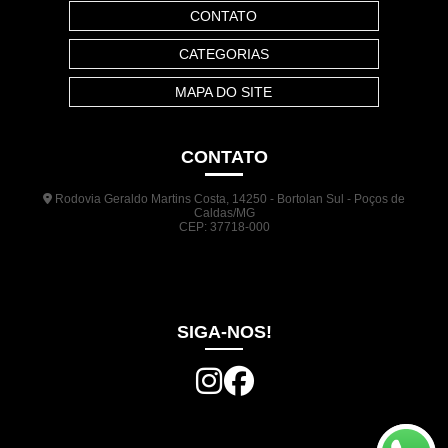
CONTATO
CATEGORIAS
MAPA DO SITE
CONTATO
Rodovia Geraldo Martins Costa, 14250 - Bortolan Sul - Poços de
Caldas/MG
CEP: 37718-000
(35) 3722-1140
(35) 99948-5041
(31) 9133-3098
comercial@jrplasticos.com.br
SIGA-NOS!