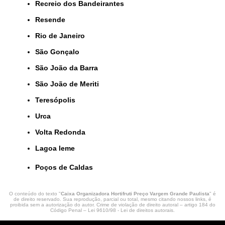
Recreio dos Bandeirantes
Resende
Rio de Janeiro
São Gonçalo
São João da Barra
São João de Meriti
Teresópolis
Urca
Volta Redonda
lagoa leme
Poços de Caldas
O conteúdo do texto "
Caixa Organizadora Hortifruti Preço Vargem Grande Paulista
" é
de direito reservado. Sua reprodução, parcial ou total, mesmo citando nossos links, é
proibida sem a autorização do autor. Crime de violação de direito autoral – artigo 184 do
Código Penal –
Lei 9610/98 - Lei de direitos autorais
.