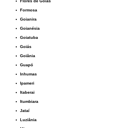
Flôres de Goiás
Formosa
Goianira
Goianésia
Goiatuba
Goiás
Goiânia
Guapó
Inhumas
Ipameri
Itaberai
Itumbiara
Jataí
Luziânia