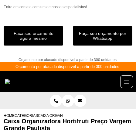
Entre em contato com um de nossos especialistas!
Faça seu orçamento
Faça seu orçamento por
agora mesmo
Whatsapp
Orçamento por atacado disponível a partir de 300 unidades.
Orçamento por atacado disponível a partir de 300 unidades.
HOME
CATEGORIAS
CAIXA ORGANIZADORA HORTIFRUTI PREÇO VARGEM G
Caixa Organizadora Hortifruti Preço Vargem
Grande Paulista