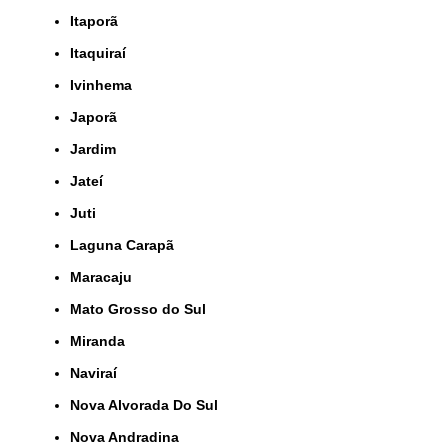
Itaporã
Itaquiraí
Ivinhema
Japorã
Jardim
Jateí
Juti
Laguna Carapã
Maracaju
Mato Grosso do Sul
Miranda
Naviraí
Nova Alvorada Do Sul
Nova Andradina