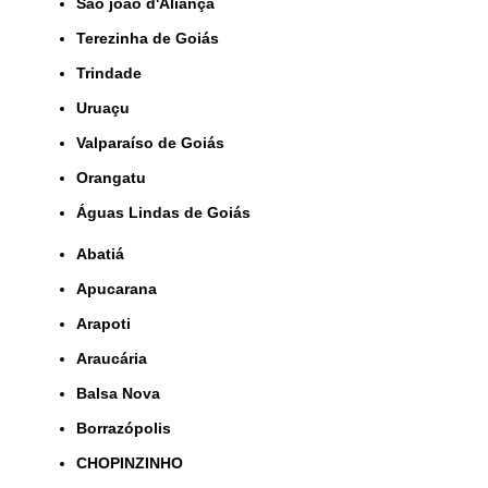
São joão d'Aliança
Terezinha de Goiás
Trindade
Uruaçu
Valparaíso de Goiás
orangatu
Águas Lindas de Goiás
Abatiá
Apucarana
Arapoti
Araucária
Balsa Nova
Borrazópolis
CHOPINZINHO