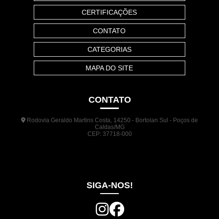
CERTIFICAÇÕES
CONTATO
CATEGORIAS
MAPA DO SITE
CONTATO
Rodovia Geraldo Martins Costa, 14250 - Bortolan Sul - Poços de
Caldas/MG
CEP: 37718-000
(35) 3722-1140
(35) 99948-5041
(31) 9133-3098
comercial@jrplasticos.com.br
SIGA-NOS!