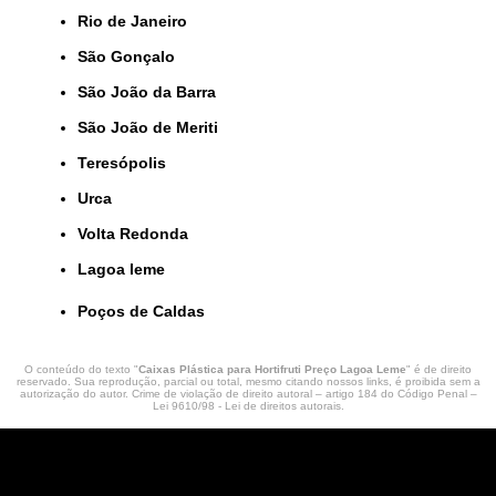
Rio de Janeiro
São Gonçalo
São João da Barra
São João de Meriti
Teresópolis
Urca
Volta Redonda
lagoa leme
Poços de Caldas
O conteúdo do texto "
Caixas Plástica para Hortifruti Preço Lagoa Leme
" é de direito
reservado. Sua reprodução, parcial ou total, mesmo citando nossos links, é proibida sem a
autorização do autor. Crime de violação de direito autoral – artigo 184 do Código Penal –
Lei 9610/98 - Lei de direitos autorais
.