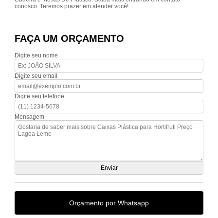
conosco. Teremos prazer em atender você!
FAÇA UM ORÇAMENTO
Digite seu nome
Digite seu email
Digite seu telefone
Mensagem
Orçamento por Whatsapp