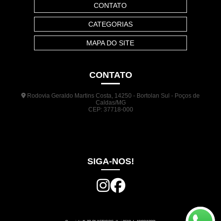
CONTATO
CATEGORIAS
MAPA DO SITE
CONTATO
Rodovia Geraldo Martins Costa, 14250 - Bortolan Sul - Poços de
Caldas/MG
CEP: 37718-000
(35) 3722-1140
(35) 99948-5041
(31) 9133-3098
comercial@jrplasticos.com.br
SIGA-NOS!