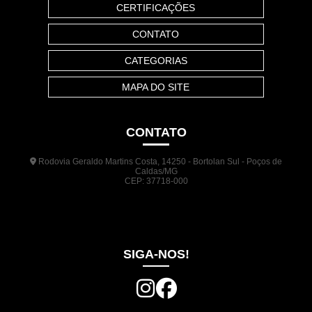
CERTIFICAÇÕES
CONTATO
CATEGORIAS
MAPA DO SITE
CONTATO
Rodovia Geraldo Martins Costa, 14250 - Bortolan Sul - Poços de
Caldas/MG
CEP: 37718-000
(35) 3722-1140
(35) 99948-5041
(31) 9133-3098
comercial@jrplasticos.com.br
SIGA-NOS!