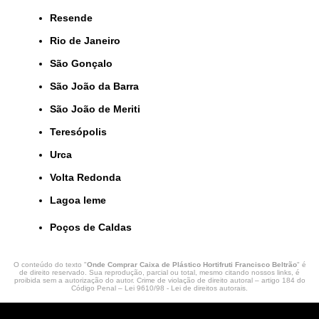
Resende
Rio de Janeiro
São Gonçalo
São João da Barra
São João de Meriti
Teresópolis
Urca
Volta Redonda
lagoa leme
Poços de Caldas
O conteúdo do texto "
Onde Comprar Caixa de Plástico Hortifruti Francisco Beltrão
" é
de direito reservado. Sua reprodução, parcial ou total, mesmo citando nossos links, é
proibida sem a autorização do autor. Crime de violação de direito autoral – artigo 184 do
Código Penal –
Lei 9610/98 - Lei de direitos autorais
.