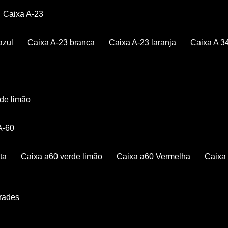
Caixa A-23
azul
Caixa A-23 branca
Caixa A-23 laranja
Caixa A 3
rde limão
 A-60
ta
Caixa a60 verde limão
Caixa a60 Vermelha
Caix
Grades