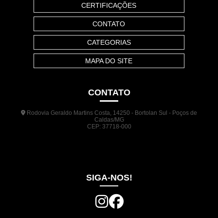
CERTIFICAÇÕES
CONTATO
CATEGORIAS
MAPA DO SITE
CONTATO
Rodovia Geraldo Martins Costa, 14250 - Bortolan Sul - Poços de
Caldas/MG
CEP: 37718-000
(35) 3722-1140
(35) 99948-5041
(31) 9133-3098
comercial@jrplasticos.com.br
SIGA-NOS!