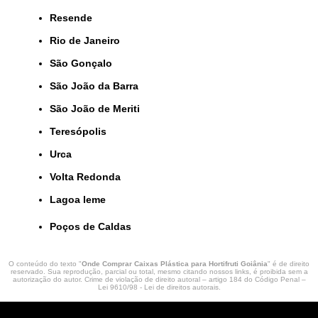
Resende
Rio de Janeiro
São Gonçalo
São João da Barra
São João de Meriti
Teresópolis
Urca
Volta Redonda
lagoa leme
Poços de Caldas
O conteúdo do texto "
Onde Comprar Caixas Plástica para Hortifruti Goiânia
" é de direito
reservado. Sua reprodução, parcial ou total, mesmo citando nossos links, é proibida sem a
autorização do autor. Crime de violação de direito autoral – artigo 184 do Código Penal –
Lei 9610/98 - Lei de direitos autorais
.