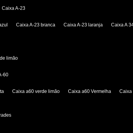
Caixa A-23
azul
Caixa A-23 branca
Caixa A-23 laranja
Caixa A 3
rde limão
 A-60
ta
Caixa a60 verde limão
Caixa a60 Vermelha
Caix
Grades