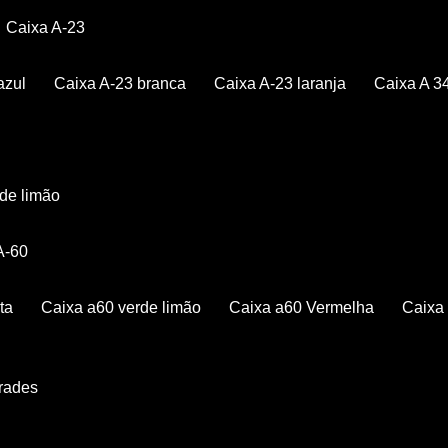
Caixa A-23
azul
Caixa A-23 branca
Caixa A-23 laranja
Caixa A 3
rde limão
 A-60
ta
Caixa a60 verde limão
Caixa a60 Vermelha
Caix
Grades