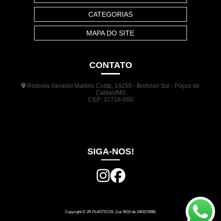
CATEGORIAS
MAPA DO SITE
CONTATO
Rodovia Geraldo Martins Costa, 14250 - Bortolan Sul - Poços de
Caldas/MG
CEP: 37718-000
(35) 3722-1140
(35) 99948-5041
(31) 9133-3098
comercial@jrplasticos.com.br
SIGA-NOS!
Copyright © JR PLASTICOS. (Lei 9610 de 19/02/1998)