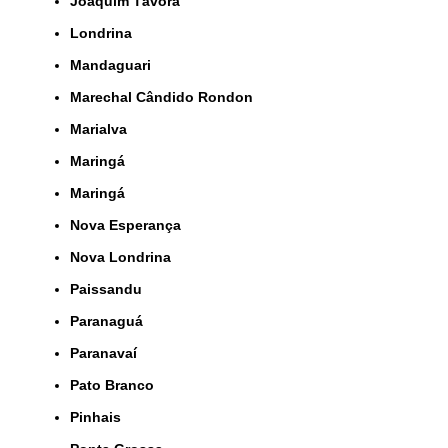
Joaquim Távora
Londrina
Mandaguari
Marechal Cândido Rondon
Marialva
Maringá
Maringá
Nova Esperança
Nova Londrina
Paissandu
Paranaguá
Paranavaí
Pato Branco
Pinhais