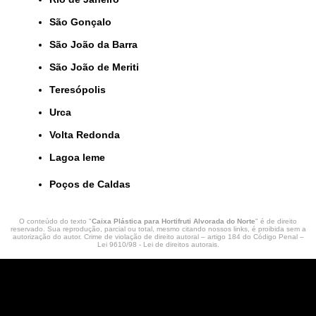
São Gonçalo
São João da Barra
São João de Meriti
Teresópolis
Urca
Volta Redonda
lagoa leme
Poços de Caldas
O conteúdo do texto "
Caixa Plástica para Hortifruti Alvorada do Norte
" é de direito
reservado. Sua reprodução, parcial ou total, mesmo citando nossos links, é proibida sem a
autorização do autor. Crime de violação de direito autoral – artigo 184 do Código Penal –
Lei 9610/98 - Lei de direitos autorais
.