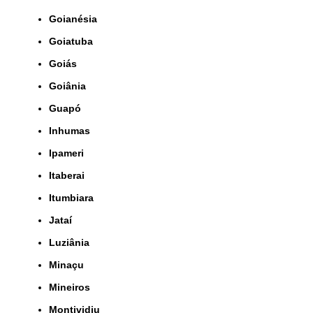
Goianésia
Goiatuba
Goiás
Goiânia
Guapó
Inhumas
Ipameri
Itaberai
Itumbiara
Jataí
Luziânia
Minaçu
Mineiros
Montividiu