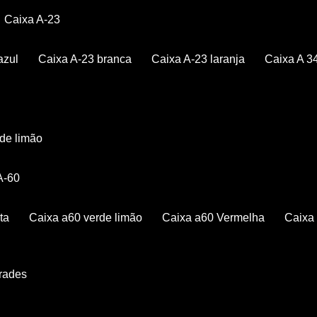
Caixa A-23
azul
Caixa A-23 branca
Caixa A-23 laranja
Caixa A 3
rde limão
 A-60
ta
Caixa a60 verde limão
Caixa a60 Vermelha
Caix
Grades