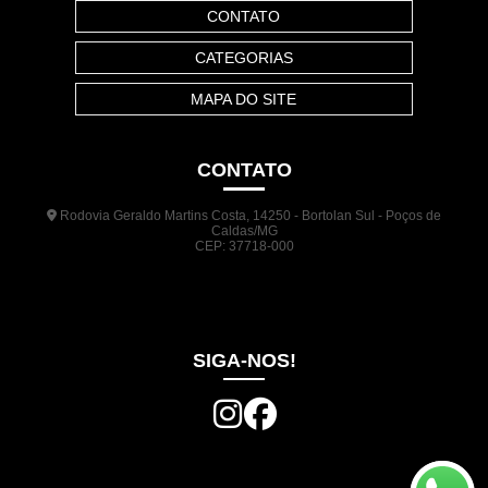
CONTATO
CATEGORIAS
MAPA DO SITE
CONTATO
Rodovia Geraldo Martins Costa, 14250 - Bortolan Sul - Poços de
Caldas/MG
CEP: 37718-000
(35) 3722-1140
(35) 99948-5041
(31) 9133-3098
comercial@jrplasticos.com.br
SIGA-NOS!