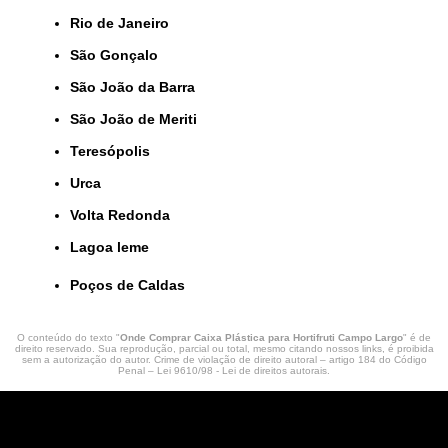
Rio de Janeiro
São Gonçalo
São João da Barra
São João de Meriti
Teresópolis
Urca
Volta Redonda
lagoa leme
Poços de Caldas
O conteúdo do texto "
Onde Comprar Caixa Plástica para Hortifruti Campo Largo
" é de
direito reservado. Sua reprodução, parcial ou total, mesmo citando nossos links, é proibida
sem a autorização do autor. Crime de violação de direito autoral – artigo 184 do Código
Penal –
Lei 9610/98 - Lei de direitos autorais
.