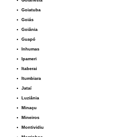
Goianésia
Goiatuba
Goiás
Goiânia
Guapó
Inhumas
Ipameri
Itaberai
Itumbiara
Jataí
Luziânia
Minaçu
Mineiros
Montividiu