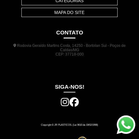
CATEGORIAS
MAPA DO SITE
CONTATO
Rodovia Geraldo Martins Costa, 14250 - Bortolan Sul - Poços de
Caldas/MG
CEP: 37718-000
(35) 3722-1140
(35) 99948-5041
(31) 9133-3098
comercial@jrplasticos.com.br
SIGA-NOS!
Copyright © JR PLASTICOS. (Lei 9610 de 19/02/1998)