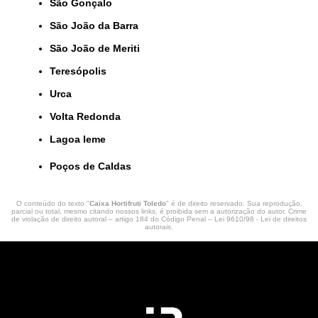
São Gonçalo
São João da Barra
São João de Meriti
Teresópolis
Urca
Volta Redonda
lagoa leme
Poços de Caldas
O conteúdo do texto "
Caixa Hortifruti Toledo
" é de direito reservado. Sua reprodução,
parcial ou total, mesmo citando nossos links, é proibida sem a autorização do autor. Crime
de violação de direito autoral – artigo 184 do Código Penal –
Lei 9610/98 - Lei de direitos
autorais
.