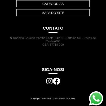
CATEGORIAS
MAPA DO SITE
CONTATO
Rodovia Geraldo Martins Costa, 14250 - Bortolan Sul - Poços de
Caldas/MG
CEP: 37718-000
(35) 3722-1140
(35) 99948-5041
(31) 9133-3098
comercial@jrplasticos.com.br
SIGA-NOS!
Copyright © JR PLASTICOS. (Lei 9610 de 19/02/1998)