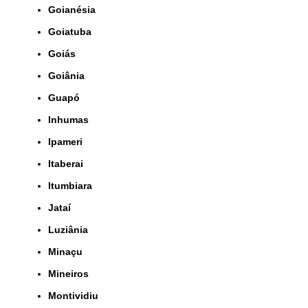
Goianésia
Goiatuba
Goiás
Goiânia
Guapó
Inhumas
Ipameri
Itaberai
Itumbiara
Jataí
Luziânia
Minaçu
Mineiros
Montividiu