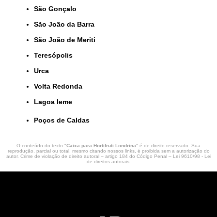
São Gonçalo
São João da Barra
São João de Meriti
Teresópolis
Urca
Volta Redonda
lagoa leme
Poços de Caldas
O conteúdo do texto "
Caixa para Hortifruti Londrina
" é de direito reservado. Sua
reprodução, parcial ou total, mesmo citando nossos links, é proibida sem a autorização do
autor. Crime de violação de direito autoral – artigo 184 do Código Penal –
Lei 9610/98 - Lei
de direitos autorais
.