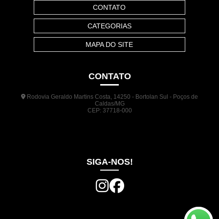
CONTATO
CATEGORIAS
MAPA DO SITE
CONTATO
Rodovia Geraldo Martins Costa, 14250 - Bortolan Sul - Poços de
Caldas/MG
CEP: 37718-000
(35) 3722-1140
(35) 99948-5041
(31) 9133-3098
comercial@jrplasticos.com.br
SIGA-NOS!