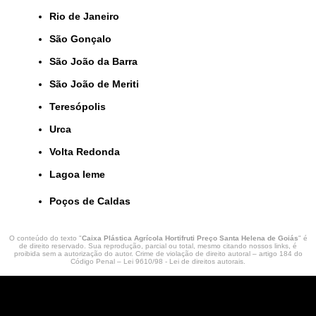
Rio de Janeiro
São Gonçalo
São João da Barra
São João de Meriti
Teresópolis
Urca
Volta Redonda
lagoa leme
Poços de Caldas
O conteúdo do texto "
Caixa Plástica Agrícola Hortifruti Preço Santa Helena de Goiás
" é
de direito reservado. Sua reprodução, parcial ou total, mesmo citando nossos links, é
proibida sem a autorização do autor. Crime de violação de direito autoral – artigo 184 do
Código Penal –
Lei 9610/98 - Lei de direitos autorais
.