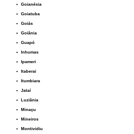
Goianésia
Goiatuba
Goiás
Goiânia
Guapó
Inhumas
Ipameri
Itaberai
Itumbiara
Jataí
Luziânia
Minaçu
Mineiros
Montividiu