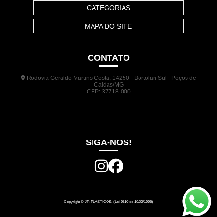
CATEGORIAS
MAPA DO SITE
CONTATO
Rodovia Geraldo Martins Costa, 14250 - Bortolan Sul - Poços de
Caldas/MG
CEP: 37718-000
(35) 3722-1140
(35) 99948-5041
(31) 9133-3098
comercial@jrplasticos.com.br
SIGA-NOS!
Copyright © JR PLASTICOS. (Lei 9610 de 19/02/1998)