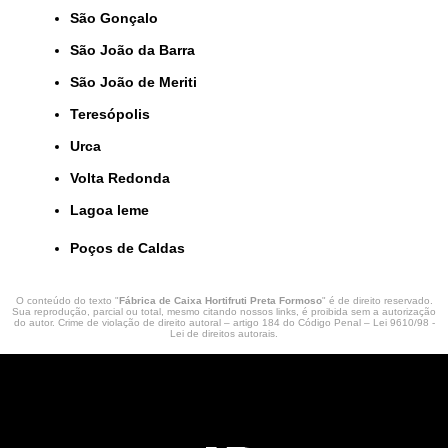
São Gonçalo
São João da Barra
São João de Meriti
Teresópolis
Urca
Volta Redonda
lagoa leme
Poços de Caldas
O conteúdo do texto "
Fábrica de Caixa Hortifruti Preta Formoso
" é de direito reservado.
Sua reprodução, parcial ou total, mesmo citando nossos links, é proibida sem a autorização
do autor. Crime de violação de direito autoral – artigo 184 do Código Penal –
Lei 9610/98 -
Lei de direitos autorais
.