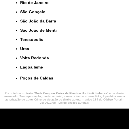
Rio de Janeiro
São Gonçalo
São João da Barra
São João de Meriti
Teresópolis
Urca
Volta Redonda
lagoa leme
Poços de Caldas
O conteúdo do texto "
Onde Comprar Caixa de Plástico Hortifruti Linhares
" é de direito
reservado. Sua reprodução, parcial ou total, mesmo citando nossos links, é proibida sem a
autorização do autor. Crime de violação de direito autoral – artigo 184 do Código Penal –
Lei 9610/98 - Lei de direitos autorais
.