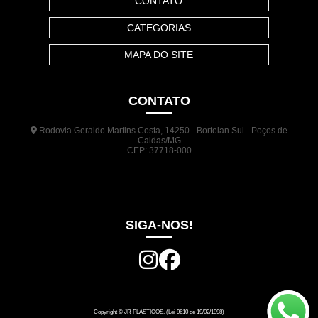
CONTATO
CATEGORIAS
MAPA DO SITE
CONTATO
Rodovia Geraldo Martins Costa, 14250 - Bortolan Sul - Poços de
Caldas/MG
CEP: 37718-000
(35) 3722-1140
(35) 99948-5041
(31) 9133-3098
comercial@jrplasticos.com.br
SIGA-NOS!
Copyright © JR PLASTICOS. (Lei 9610 de 19/02/1998)