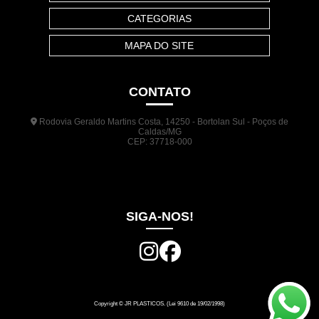
CATEGORIAS
MAPA DO SITE
CONTATO
Rodovia Geraldo Martins Costa, 14250 - Bortolan Sul - Poços de
Caldas/MG
CEP: 37718-000
(35) 3722-1140
(35) 99948-5041
(31) 9133-3098
comercial@jrplasticos.com.br
SIGA-NOS!
Copyright © JR PLASTICOS. (Lei 9610 de 19/02/1998)