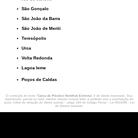
São Gonçalo
São João da Barra
São João de Meriti
Teresópolis
Urca
Volta Redonda
lagoa leme
Poços de Caldas
O conteúdo do texto "
Caixa de Plástico Hortifruti Extrema
" é de direito reservado. Sua
reprodução, parcial ou total, mesmo citando nossos links, é proibida sem a autorização do
autor. Crime de violação de direito autoral – artigo 184 do Código Penal –
Lei 9610/98 - Lei
de direitos autorais
.