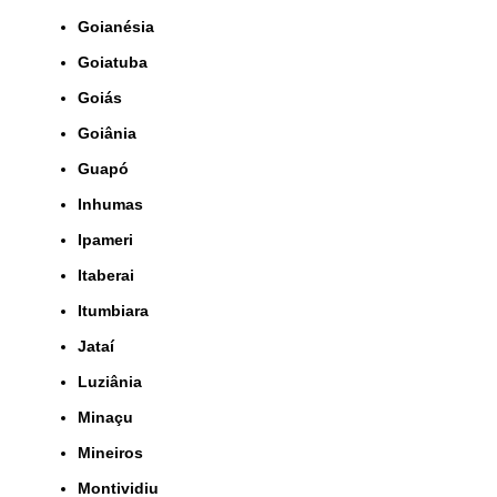
Goianésia
Goiatuba
Goiás
Goiânia
Guapó
Inhumas
Ipameri
Itaberai
Itumbiara
Jataí
Luziânia
Minaçu
Mineiros
Montividiu